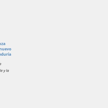
nza
 nuevo
eduría
a
le y la