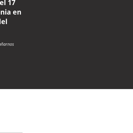
el 17
onia en
del
añarnos