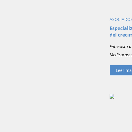
ASOCIADO
Especiali
del creci
Entrevista a
Medicorass
Leer má