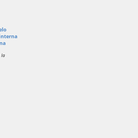
elo
interna
ona
 la