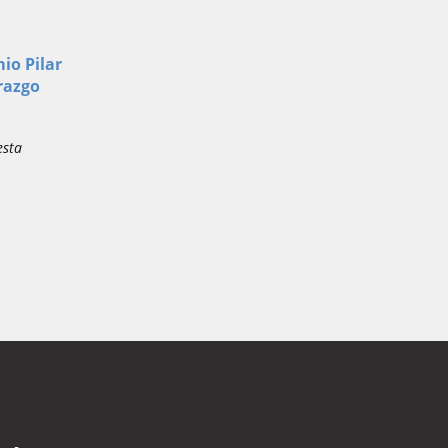
io Pilar
razgo
esta