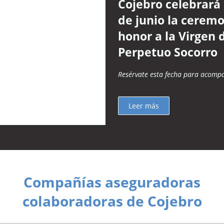
Cojebro celebrará 
de junio la cerem
honor a la Virgen 
Perpetuo Socorro
Resérvate esta fecha para acomp
Leer más
Compañías aseguradoras
colaboradoras de Cojebro