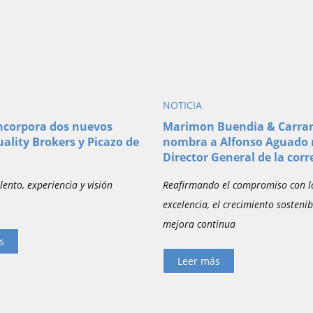
NOTICIA
incorpora dos nuevos
Marimon Buendia & Carra
uality Brokers y Picazo de
nombra a Alfonso Aguado
Director General de la corr
ento, experiencia y visión
Reafirmando el compromiso con l
excelencia, el crecimiento sostenib
mejora continua
s
Leer más