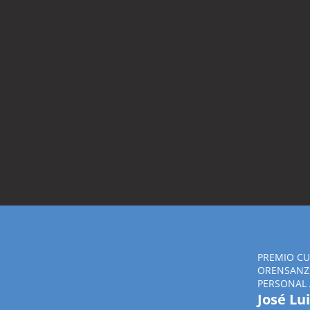
PREMIO CU
ORENSANZ 
PERSONAL 
José Lu