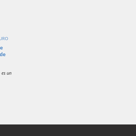
GURO
de
 de
o es un