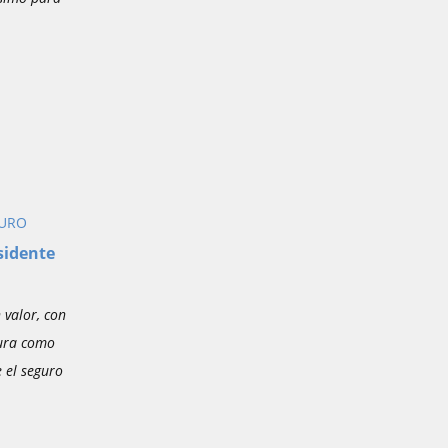
GURO
sidente
 valor, con
tura como
e el seguro