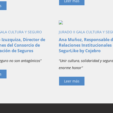
Leer más
s
 GALA CULTURA Y SEGURO
JURADO II GALA CULTURA Y SE
 Izuzquiza, Director de
Ana Muñoz, Responsable 
es del Consorcio de
Relaciones Institucionales
ción de Seguros
SegurLike by Cojebro
Seguro no son antagónicos”
“Unir cultura, solidaridad y segur
enorme honor”
s
Leer más